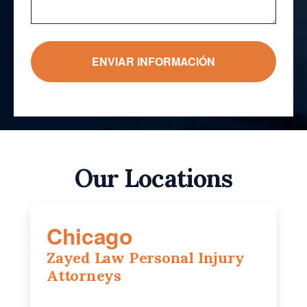
Our Locations
Chicago
Zayed Law Personal Injury
Attorneys
10 South LaSalle Street, Suite 1230,
Chicago, IL, 60603