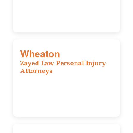
(312) 564-5775
Wheaton
Zayed Law Personal Injury
Attorneys
1761 S Naperville Rd, Suite 202,
Wheaton, IL, 60189
630-642-6497