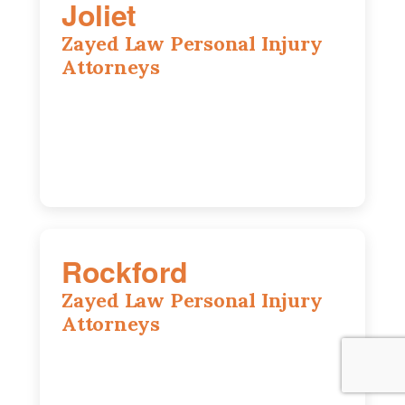
Joliet
Zayed Law Personal Injury
Attorneys
195 Springfield Ave, Joliet, IL, 60435
815-916-6610
Rockford
Zayed Law Personal Injury
Attorneys
318 N 1st St, Rockford, IL, 61107
815-662-0330