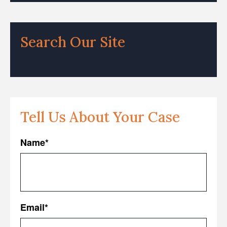
Search Our Site
Tell Us About Your Case
Name
*
First
Email
*