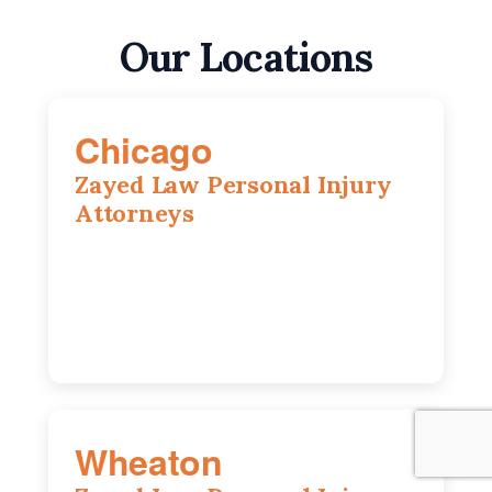
Our Locations
Chicago
Zayed Law Personal Injury
Attorneys
10 South LaSalle Street, Suite 1230,
Chicago, IL, 60603
(312) 564-5775
Wheaton