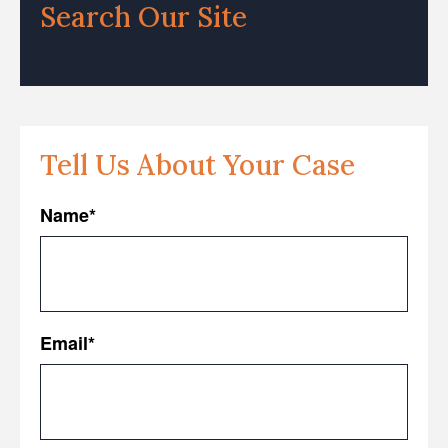
Search Our Site
Tell Us About Your Case
Name
*
First
Email
*