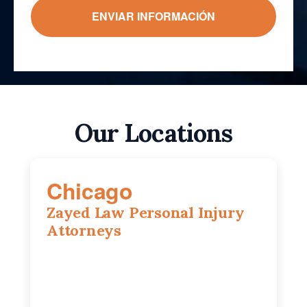
Our Locations
Chicago
Zayed Law Personal Injury
Attorneys
10 South LaSalle Street, Suite 1230,
Chicago, IL, 60603
(312) 564-5775