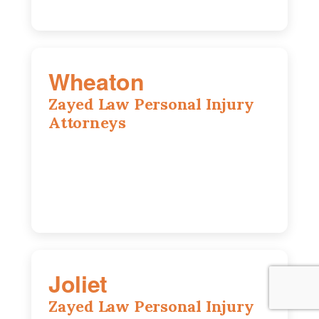
Wheaton
Zayed Law Personal Injury
Attorneys
1761 S Naperville Rd, Suite 202,
Wheaton, IL, 60189
630-642-6497
Joliet
Zayed Law Personal Injury