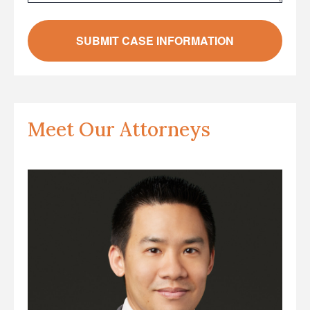
Meet Our Attorneys