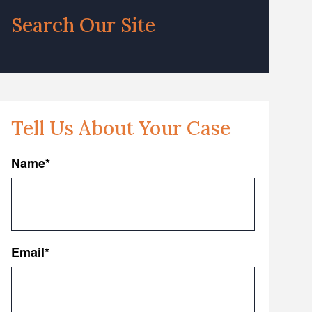
Search Our Site
Tell Us About Your Case
Name
*
First
Email
*